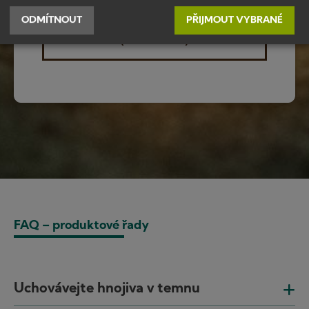
ODMÍTNOUT
PŘIJMOUT VYBRANÉ
STÁHNOUT PĚSTEBNÍ SCHÉMA
(VENKOVNÍ)
FAQ – produktové řady
Uchovávejte hnojiva v temnu