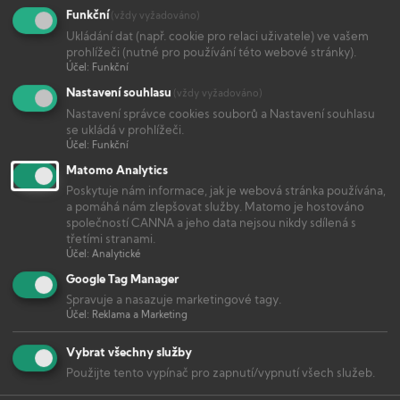
pěstování.
Funkční
(vždy vyžadováno)
Ukládání dat (např. cookie pro relaci uživatele) ve vašem
Certifikovaná Bio kvalita
prohlížeči (nutné pro používání této webové stránky).
Nemusíte řešit pH ani EC
Účel
:
Funkční
Nastavení souhlasu
(vždy vyžadováno)
Lepší vůně a chuť úrody
Nastavení správce cookies souborů a Nastavení souhlasu
Hnojiva + aditiva na čistě rostlinné bázi
se ukládá v prohlížeči.
Účel
:
Funkční
Certifikovaná Bio kvalita
Matomo Analytics
Poskytuje nám informace, jak je webová stránka používána,
Hnojiva BIOCANNA drží mezinárodní Bio
a pomáhá nám zlepšovat služby. Matomo je hostováno
certifikáty a jsou vhodná pro ekologické
společností CANNA a jeho data nejsou nikdy sdílená s
zemědělství. Neobsahují umělá hnojiva,
třetími stranami.
Účel
:
Analytické
pesticidy, syntetické vůně, barviva, ani
Google Tag Manager
konzervační látky.
Spravuje a nasazuje marketingové tagy.
Účel
:
Reklama a Marketing
Vybrat všechny služby
STÁHNOUT PĚSTEBNÍ SCHÉMA
Použijte tento vypínač pro zapnutí/vypnutí všech služeb.