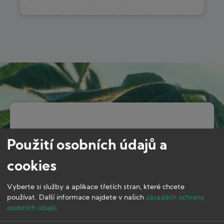
Proč zvolit BIOCANNA?
Použití osobních údajů a
cookies
Užívejte si zdravou úrodu a starosti s
měřením parametrů živného roztoku hoďte
Vyberte si služby a aplikace třetích stran, které chcete
za hlavu. Organická hnojiva BIOCANNA
používat.
Další informace najdete v našich
zásadách ochrany
pomáhají pěstitelům k úrodě s bohatou vůní
osobních údajů
.
a chutí, ať jde o indoor či outdoor