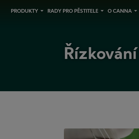
Skip
PRODUKTY
RADY PRO PĚSTITELE
O CANNA
to
main
content
Řízkován
Řízkování