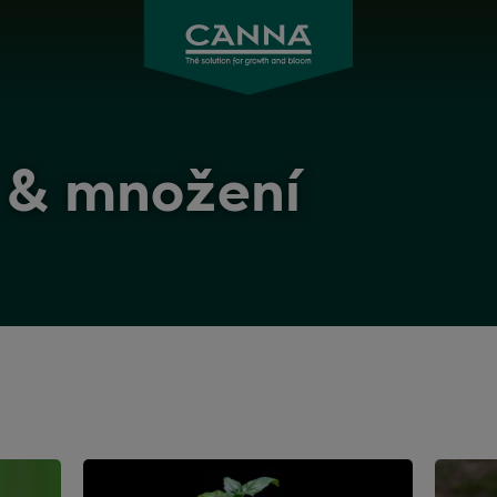
CANNA
česky
í & množení
Řízkování
Řízkov