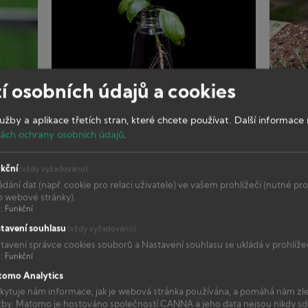
&
&
množení
množe
í osobních údajů a cookies
lužby a aplikace třetích stran, které chcete používat.
Další informace 
V
Pro
y ze
Množení rostlin pomocí řízků -
Množe
ách ochrany osobních údajů
.
druhém
zkušen
2. část
1. čás
dílu
pěstite
článku
je
kční
(vždy vyžadováno)
o
řízková
ádání dat (např. cookie pro relaci uživatele) ve vašem prohlížeči (nutné pr
řízkování
rutinou
o webové stránky).
Řízkování
l
:
Funkční
se
a
&
dozvíte,
vše
tavení souhlasu
(vždy vyžadováno)
množení
jak
vypad
tavení správce cookies souborů a Nastavení souhlasu se ukládá v prohlížeč
nejlépe
l
:
Funkční
řízky
omo Analytics
z
kytuje nám informace, jak je webová stránka používána, a pomáhá nám zl
mateční
žby. Matomo je hostováno společností CANNA a jeho data nejsou nikdy sdíl
rost