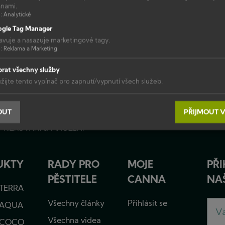
anami.
l
:
Analytické
Protrhávat,
gle Tag Manager
ší
Odstraňování listů pro lepší
nebo
avuje a nasazuje marketingové tagy.
sklizeň – 1. část
nechat
l
:
Reklama a Marketing
být?
rat všechny služby
žijte tento vypínač pro zapnutí/vypnutí všech služeb.
OUT
PŘIJMOUT 
ŘÍZKOVÁNÍ & MNOŽENÍ
MB
UKTY
RADY PRO
MOJE
PŘI
PĚSTITELE
CANNA
NA
TERRA
Všechny články
Přihlásit se
 AQUA
Všechna videa
 COCO