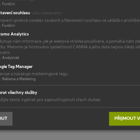
l
:
Funkční
tavení souhlasu
(vždy vyžadováno)
 co o
CANNA Hydro Vega
CANN
tavení správce cookies souborů a Nastavení souhlasu se ukládá v prohlížeč
l
:
Funkční
omo Analytics
kytuje nám informace, jak je webová stránka používána, a pomáhá nám zl
žby. Matomo je hostováno společností CANNA a jeho data nejsou nikdy sdíl
anami.
l
:
Analytické
gle Tag Manager
avuje a nasazuje marketingové tagy.
l
:
Reklama a Marketing
rat všechny služby
žijte tento vypínač pro zapnutí/vypnutí všech služeb.
OUT
PŘIJMOUT 