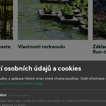
systémem
systé
run-
run-
to-
to-
waste
waste
Rockwool
Run-
waste
Vlastnosti rockwoolu
Zákla
je
to-
Run-
lehký
waste
hydroponický
předst
substrát,
velmi
í osobních údajů a cookies
který
efektiv
se
metod
vyrábí
pěstová
lužby a aplikace třetích stran, které chcete používat.
Další informace 
spřádáním
ách ochrany osobních údajů
.
roztavené
kční
(vždy vyžadováno)
ádání dat (např. cookie pro relaci uživatele) ve vašem prohlížeči (nutné pr
o webové stránky).