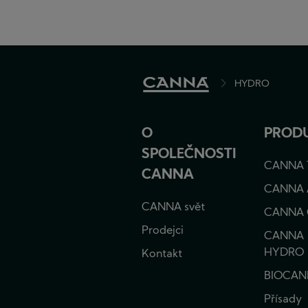
do
zásobníku
živin,
ale
je
odvedena
HYDRO
BREADCRU
ven
ze
systému.
Výhodou
O
PROD
těchto
SPOLEČNOSTI
systémů
CANNA 
je,
CANNA
že
CANNA
rostliny
CANNA svět
dostávají
CANNA
v
Prodejci
CANNA
každé
dávce
HYDRO
Kontakt
čerstvé
BIOCAN
živiny.
Tím
Přísady
se