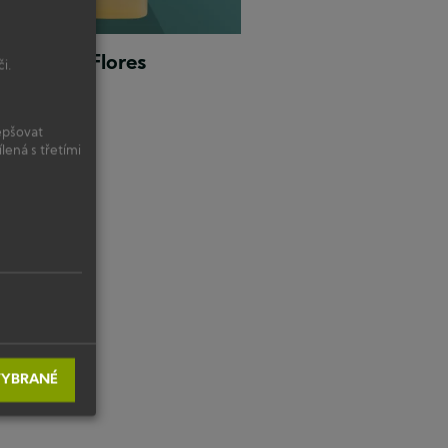
A Hydro Flores
i.
epšovat
ená s třetími
VYBRANÉ