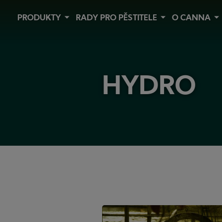
Skip
PRODUKTY
RADY PRO PĚSTITELE
O CANNA
to
main
content
HYDRO
Hnojiva
Pěstování
z