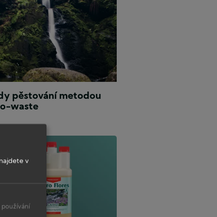
mem
dy pěstování metodou
to-waste
avuje
ní
u
ní.
najdete v
o používání