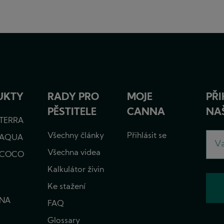
MB
UKTY
RADY PRO
MOJE
PŘI
PĚSTITELE
CANNA
NA
TERRA
Všechny články
Přihlásit se
 AQUA
Všechna videa
 COCO
Kalkulátor živin
Ke stažení
NA
FAQ
Glossary