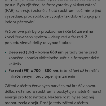
posun. Bylo zjištěno, že fotosynteticky aktivní záření
(PAR) zahrnuje i zelené a žluté spektrum, což mimo jiné
vysvětluje, proč sodíkové výbojky tak dobře fungují při
indoor pěstování.
Průlomové pak bylo prozkoumání účinků záření na
konci červeného spektra – deep red a far red. Z
pohledu vlnové délky to vypadá takto:
Deep red (DR) = kolem 660 nm
, je tedy těsně před
konečnou hranicí viditelného světla a fotosyntetické
aktivity
Far red (FR) = 700 - 800 nm
, toto záření už hraničí s
infračerveným, tedy tepelným zářením
Záření v těchto červených barvách má kratší vlnovou
délku, než modré spektrum a poskytuje znatelně menší
energii pro fotosyntézu. Některé rostliny se bez něj
mohou zcela obejít. Proč je tedy záření v těchto