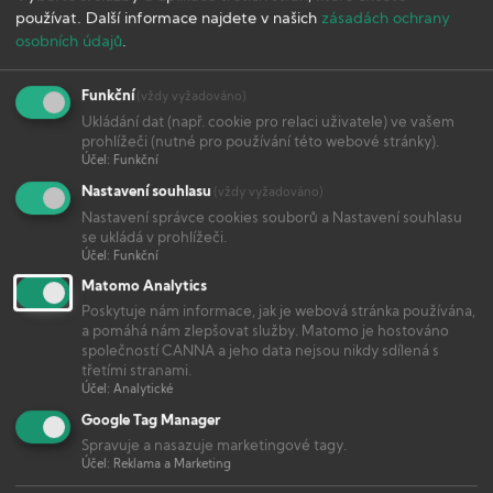
používat.
Další informace najdete v našich
zásadách ochrany
načasování pro DR a FR v rámci dne je klíčové v
osobních údajů
.
závislosti na odrůdě a její životní fázi
DR a FR záření ovlivňuje morfologii rostlin
Funkční
(vždy vyžadováno)
Ukládání dat (např. cookie pro relaci uživatele) ve vašem
prohlížeči (nutné pro používání této webové stránky).
Účel
:
Funkční
Nastavení souhlasu
(vždy vyžadováno)
Nastavení správce cookies souborů a Nastavení souhlasu
se ukládá v prohlížeči.
3
0
Účel
:
Funkční
Like
Dislike
Matomo Analytics
Poskytuje nám informace, jak je webová stránka používána,
ŠTÍTKY :
Osvětlení
a pomáhá nám zlepšovat služby. Matomo je hostováno
společností CANNA a jeho data nejsou nikdy sdílená s
třetími stranami.
Účel
:
Analytické
Google Tag Manager
Nejčtenější
Spravuje a nasazuje marketingové tagy.
Účel
:
Reklama a Marketing