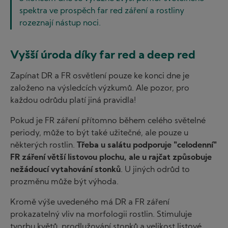
spektra ve prospěch far red záření a rostliny
rozeznají nástup noci.
Vyšší úroda díky far red a deep red
Zapínat DR a FR osvětlení pouze ke konci dne je
založeno na výsledcích výzkumů. Ale pozor, pro
každou odrůdu platí jiná pravidla!
Pokud je FR záření přítomno během celého světelné
periody, může to být také užitečné, ale pouze u
některých rostlin.
Třeba u salátu podporuje "celodenní"
FR záření větší listovou plochu, ale u rajčat způsobuje
nežádoucí vytahování stonků
. U jiných odrůd to
prozměnu může být výhoda.
Kromě výše uvedeného má DR a FR záření
prokazatelný vliv na morfologii rostlin. Stimuluje
tvorbu květů, prodlužování stonků a velikost listové