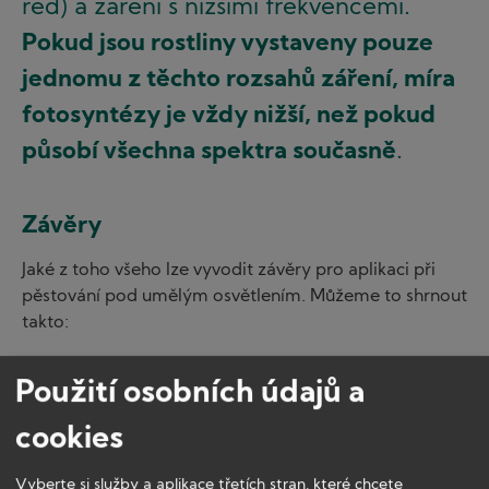
red) a záření s nižšími frekvencemi.
Pokud jsou rostliny vystaveny pouze
jednomu z těchto rozsahů záření, míra
fotosyntézy je vždy nižší, než pokud
působí všechna spektra současně
.
Závěry
Jaké z toho všeho lze vyvodit závěry pro aplikaci při
pěstování pod umělým osvětlením. Můžeme to shrnout
takto:
DR a FR záření samo o sobě nemá významný vliv na
Použití osobních údajů a
fotosyntézu, ale jeho kombinace s ostatními spektry
je významná
cookies
pro tyto vlnové délky mají rostliny speciální
receptory, což lze využít u fotoperiodických plodin
Vyberte si služby a aplikace třetích stran, které chcete