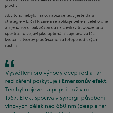
plochy.
Aby toho nebylo málo, nabízí se tedy ještě další
strategie – DR i FR záření se aplikuje během celého dne
a k jeho konci pak zůstanou na chvíli svítit pouze tato
spektra. To se jeví jako optimální zejména ve fázi
kvetení a tvorby plodů/semen u fotoperiodických
rostlin.
Vysvětlení pro výhody deep red a far
red záření poskytuje i
Emersonův efekt
.
Ten byl objeven a popsán už v roce
1957. Efekt spočívá v synergii působení
vlnových délek nad 680 nm (deep a far