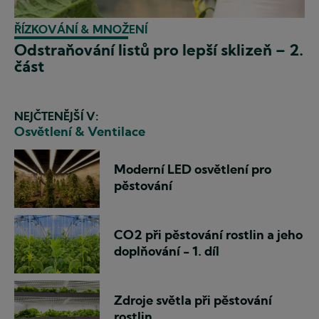
ŘÍZKOVÁNÍ & MNOŽENÍ
Odstraňování listů pro lepší sklizeň – 2.
část
NEJČTENĚJŠÍ V:
Osvětlení & Ventilace
Moderní LED osvětlení pro
pěstování
CO2 při pěstování rostlin a jeho
doplňování - 1. díl
Zdroje světla při pěstování
rostlin