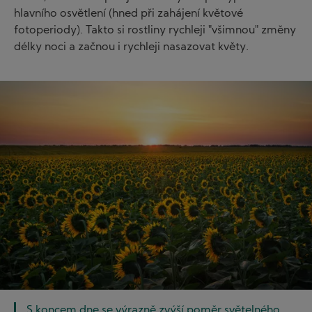
hlavního osvětlení (hned při zahájení květové
fotoperiody). Takto si rostliny rychleji "všimnou" změny
délky noci a začnou i rychleji nasazovat květy.
Image
S koncem dne se výrazně zvýší poměr světelného