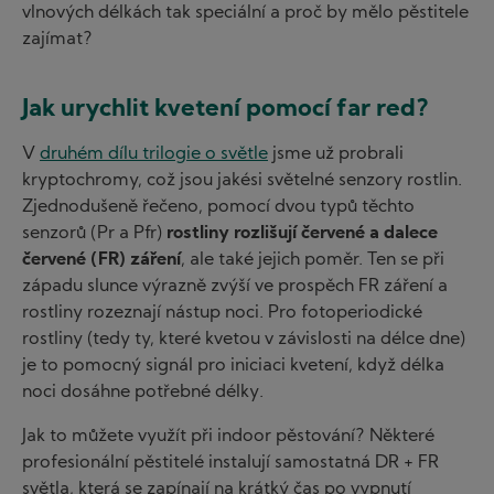
vlnových délkách tak speciální a proč by mělo pěstitele
zajímat?
Jak urychlit kvetení pomocí far red?
V
druhém dílu trilogie o světle
jsme už probrali
kryptochromy, což jsou jakési světelné senzory rostlin.
Zjednodušeně řečeno, pomocí dvou typů těchto
senzorů (Pr a Pfr)
rostliny rozlišují červené a dalece
červené (FR) záření
, ale také jejich poměr. Ten se při
západu slunce výrazně zvýší ve prospěch FR záření a
rostliny rozeznají nástup noci. Pro fotoperiodické
rostliny (tedy ty, které kvetou v závislosti na délce dne)
je to pomocný signál pro iniciaci kvetení, když délka
noci dosáhne potřebné délky.
Jak to můžete využít při indoor pěstování? Některé
profesionální pěstitelé instalují samostatná DR + FR
světla, která se zapínají na krátký čas po vypnutí