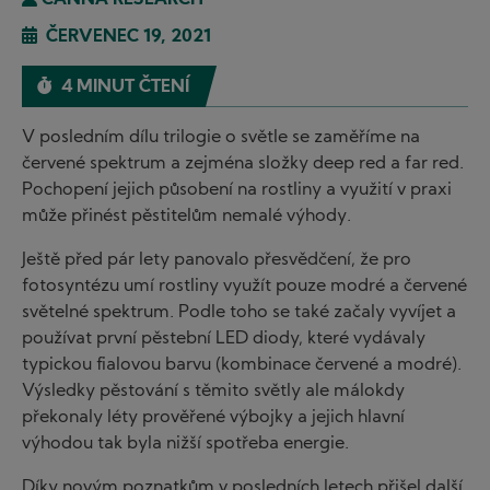
CANNA RESEARCH
ČERVENEC 19, 2021
4 MINUT ČTENÍ
V posledním dílu trilogie o světle se zaměříme na
červené spektrum a zejména složky deep red a far red.
Pochopení jejich působení na rostliny a využití v praxi
může přinést pěstitelům nemalé výhody.
Ještě před pár lety panovalo přesvědčení, že pro
fotosyntézu umí rostliny využít pouze modré a červené
světelné spektrum. Podle toho se také začaly vyvíjet a
používat první pěstební LED diody, které vydávaly
typickou fialovou barvu (kombinace červené a modré).
Výsledky pěstování s těmito světly ale málokdy
překonaly léty prověřené výbojky a jejich hlavní
výhodou tak byla nižší spotřeba energie.
Díky novým poznatkům v posledních letech přišel další