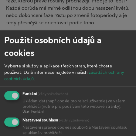
fáze, kterou právě rostliny procházejí. Proč je to lepší?
Každá odrůda má mírně odlišnou dobu nasazení květů,
nebo dokončení fáze růstu po změně fotoperiody a je
tedy přesnější se orientovat podle toho.
Použití osobních údajů a
cookies
Vyberte si služby a aplikace třetích stran, které chcete
1
0
Like
Dislike
používat.
Další informace najdete v našich
zásadách ochrany
osobních údajů
.
ŠTÍTKY :
Začátečník
Funkční
(vždy vyžadováno)
Ukládání dat (např. cookie pro relaci uživatele) ve vašem
prohlížeči (nutné pro používání této webové stránky).
Účel
:
Funkční
Nejčtenější
Nastavení souhlasu
(vždy vyžadováno)
Nastavení správce cookies souborů a Nastavení souhlasu
se ukládá v prohlížeči.