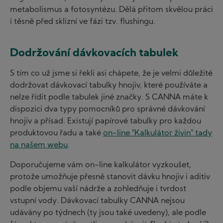
metabolismus a fotosyntézu. Dělá přitom skvělou práci
i těsně před sklizní ve fázi tzv. flushingu.
Dodržování dávkovacích tabulek
S tím co už jsme si řekli asi chápete, že je velmi důležité
dodržovat dávkovací tabulky hnojiv, které používáte a
nelze řídit podle tabulek jiné značky. S CANNA máte k
dispozici dva typy pomocníků pro správné dávkování
hnojiv a přísad. Existují papírové tabulky pro každou
produktovou řadu a také
on-line "Kalkulátor živin" tady
na našem webu
.
Doporučujeme vám on-line kalkulátor vyzkoušet,
protože umožňuje přesně stanovit dávku hnojiv i aditiv
podle objemu vaší nádrže a zohledňuje i tvrdost
vstupní vody. Dávkovací tabulky CANNA nejsou
udávány po týdnech (ty jsou také uvedeny), ale podle