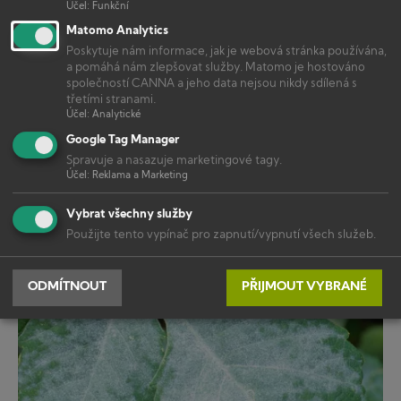
Účel
:
Funkční
Matomo Analytics
Poskytuje nám informace, jak je webová stránka používána,
a pomáhá nám zlepšovat služby. Matomo je hostováno
společností CANNA a jeho data nejsou nikdy sdílená s
třetími stranami.
Účel
:
Analytické
Google Tag Manager
Spravuje a nasazuje marketingové tagy.
Účel
:
Reklama a Marketing
Vybrat všechny služby
ŠKŮDCI & CHOROBY
Použijte tento vypínač pro zapnutí/vypnutí všech služeb.
Třásněnky – nenápadný zabiják úrody
ODMÍTNOUT
PŘIJMOUT VYBRANÉ