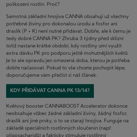
poškození rostlin. Proč?
Samotná základní hnojiva CANNA obsahují už všechny
potřebné živiny pro dokonalou úrodu a fosfor ani
draslík (P + K) není nutné přidávat. Dobře, ale k čemu je
tedy dobré CANNA PK? Zhruba 3 týdny před sklizní
totiž nastane krátké období, kdy rostliny umí využít
extra dávku PK pro podporu ještě mohutnějších květů.
Je to ale opravdu jen omezená doba, kterou je potřeba
dobře načasovat. Pokud to vše chcete pochopit lépe,
doporučujeme vám přečíst si náš článek:
KDY PŘIDÁVAT CANNA PK 13/14?
Květový booster CANNABOOST Accelerator dokonce
neobsahuje vůbec žádné základní živiny, žádný fosfor,
draslík ani jiné prvky, o to se starají hnojiva. Funguje na
základě speciálních rostlinných sloučenin (např.
oligosacharidů) a fakticky stimuluje rostlinný