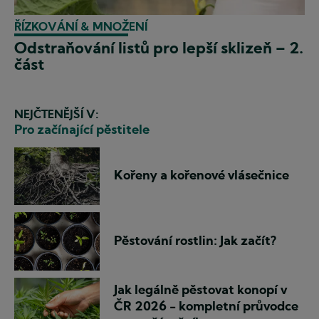
ŘÍZKOVÁNÍ & MNOŽENÍ
Odstraňování listů pro lepší sklizeň – 2.
část
NEJČTENĚJŠÍ V:
Pro začínající pěstitele
Kořeny a kořenové vlásečnice
Pěstování rostlin: Jak začít?
Jak legálně pěstovat konopí v
ČR 2026 - kompletní průvodce