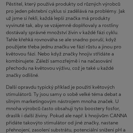
Pěstitel, který používá produkty od různých výrobců
pro jeden pěstební cyklus si zadělává na problémy. Jak
už jsme si řekli, každá lepší značka má produkty
vyvinuté tak, aby se vzájemně doplňovaly a rostliny
dostávaly správné množství živin v každé fázi cyklu.
Tahle křehká rovnováha se ale snadno poruší, když
použijete třeba jednu značku ve fází růstu a jinou pro
květovou fázi. Nebo když značky hnojiv střídáte a
kombinujete. Záleží samozřejmě i na načasování
přechodu na květovou výživu, což je také u každé
značky odlišné.
Další opravdu typický příklad je použití květových
stimulátorů. Ty jsou samy o sobě velké téma debat a
silným marketingovým nástrojem mnoha značek. U
mnoha výrobců často obsahují tyto boostery fosfor,
draslík i další živiny. Pokud ale např. k hnojivům CANNA
přidáte takovýto stimulátor od jiné značky, nastane
přehnojení, zasolení substrátu, potenciální snížení pH a