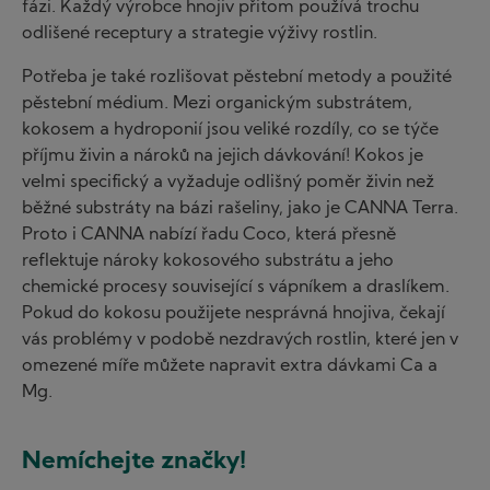
fázi. Každý výrobce hnojiv přitom používá trochu
odlišené receptury a strategie výživy rostlin.
Potřeba je také rozlišovat pěstební metody a použité
pěstební médium. Mezi organickým substrátem,
kokosem a hydroponií jsou veliké rozdíly, co se týče
příjmu živin a nároků na jejich dávkování! Kokos je
velmi specifický a vyžaduje odlišný poměr živin než
běžné substráty na bázi rašeliny, jako je CANNA Terra.
Proto i CANNA nabízí řadu Coco, která přesně
reflektuje nároky kokosového substrátu a jeho
chemické procesy související s vápníkem a draslíkem.
Pokud do kokosu použijete nesprávná hnojiva, čekají
vás problémy v podobě nezdravých rostlin, které jen v
omezené míře můžete napravit extra dávkami Ca a
Mg.
Nemíchejte značky!