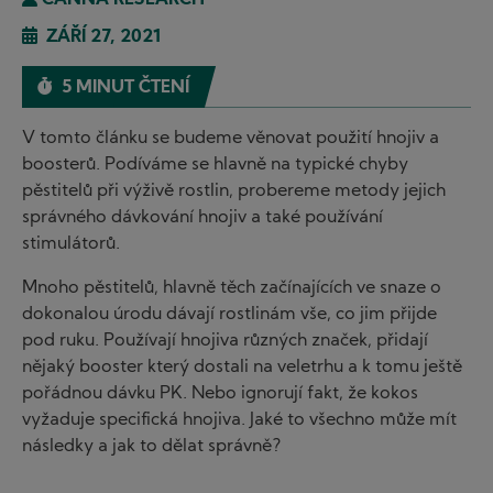
CANNA RESEARCH
ZÁŘÍ 27, 2021
5 MINUT ČTENÍ
V tomto článku se budeme věnovat použití hnojiv a
boosterů. Podíváme se hlavně na typické chyby
pěstitelů při výživě rostlin, probereme metody jejich
správného dávkování hnojiv a také používání
stimulátorů.
Mnoho pěstitelů, hlavně těch začínajících ve snaze o
dokonalou úrodu dávají rostlinám vše, co jim přijde
pod ruku. Používají hnojiva různých značek, přidají
nějaký booster který dostali na veletrhu a k tomu ještě
pořádnou dávku PK. Nebo ignorují fakt, že kokos
vyžaduje specifická hnojiva. Jaké to všechno může mít
následky a jak to dělat správně?