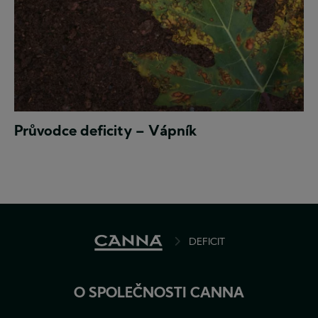
Vápník
Průvodce deficity – Vápník
(Ca)
je
potřebný
k
mnoha
procesům
v
celé
BREADCRUMB
DEFICIT
rostlině.
O SPOLEČNOSTI CANNA