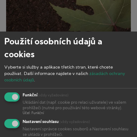
Již
Použití osobních údajů a
Průvodce deficity Dusík
v
19.
cookies
Deficity
Vyberte si služby a aplikace třetích stran, které chcete
používat.
Další informace najdete v našich
zásadách ochrany
osobních údajů
.
Funkční
(vždy vyžadováno)
Ukládání dat (např. cookie pro relaci uživatele) ve vašem
prohlížeči (nutné pro používání této webové stránky).
Účel
:
Funkční
Nastavení souhlasu
(vždy vyžadováno)
Nastavení správce cookies souborů a Nastavení souhlasu
se ukládá v prohlížeči.