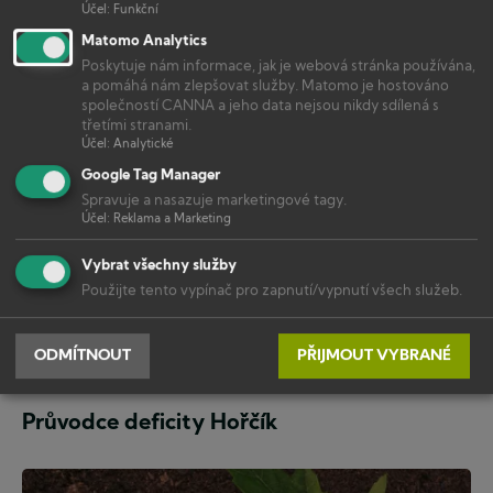
Účel
:
Funkční
Železo
Průvodce deficity Železo
Matomo Analytics
je
Poskytuje nám informace, jak je webová stránka používána,
životně
a pomáhá nám zlepšovat služby. Matomo je hostováno
důležitý
Deficity
společností CANNA a jeho data nejsou nikdy sdílená s
prvek
třetími stranami.
pro
Účel
:
Analytické
zvířata
Google Tag Manager
a
Spravuje a nasazuje marketingové tagy.
rostliny.
Účel
:
Reklama a Marketing
Vybrat všechny služby
Použijte tento vypínač pro zapnutí/vypnutí všech služeb.
ODMÍTNOUT
PŘIJMOUT VYBRANÉ
Hořčík
Průvodce deficity Hořčík
je
nepostradatelnou
součástí
Deficity