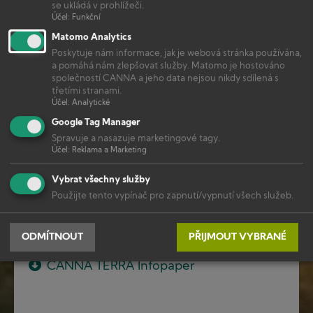
se ukládá v prohlížeči.
Účel
:
Funkční
Matomo Analytics
Poskytuje nám informace, jak je webová stránka používána,
DOSTUPNÉ V
a pomáhá nám zlepšovat služby. Matomo je hostováno
společností CANNA a jeho data nejsou nikdy sdílená s
1L
5L
10L
třetími stranami.
Účel
:
Analytické
Google Tag Manager
KE STAŽENÍ
Spravuje a nasazuje marketingové tagy.
Účel
:
Reklama a Marketing
CANNA TERRA Pěstební plán
Vybrat všechny služby
Použijte tento vypínač pro zapnutí/vypnutí všech služeb.
Rajče na TERRA Pěstební plán
Chilli papriček TERRA Pěstební plán
ODMÍTNOUT
PŘIJMOUT VYBRANÉ
CANNA TERRA Infopaper