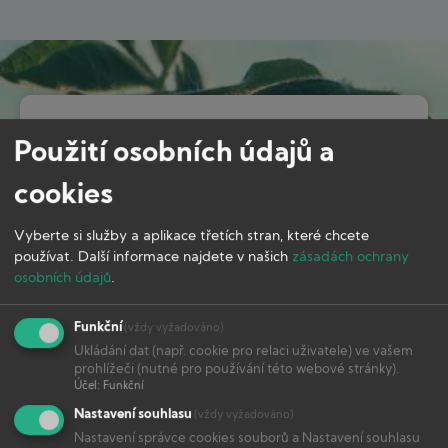
Image
Doplňující informace
Použití osobních údajů a
cookies
Image
Vyberte si služby a aplikace třetích stran, které chcete
používat.
Další informace najdete v našich
zásadách ochrany
osobních údajů
.
Funkční
(vždy vyžadováno)
Ukládání dat (např. cookie pro relaci uživatele) ve vašem
prohlížeči (nutné pro používání této webové stránky).
Účel
:
Funkční
Nastavení souhlasu
(vždy vyžadováno)
Nastavení správce cookies souborů a Nastavení souhlasu