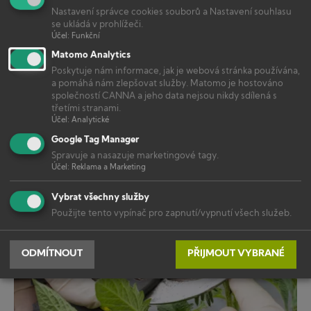
Nastavení správce cookies souborů a Nastavení souhlasu
se ukládá v prohlížeči.
Účel
:
Funkční
Matomo Analytics
Poskytuje nám informace, jak je webová stránka používána,
a pomáhá nám zlepšovat služby. Matomo je hostováno
společností CANNA a jeho data nejsou nikdy sdílená s
třetími stranami.
Účel
:
Analytické
Google Tag Manager
ŠKŮDCI & CHOROBY
Spravuje a nasazuje marketingové tagy.
Padlí – prevence a řešení
Účel
:
Reklama a Marketing
Vybrat všechny služby
Použijte tento vypínač pro zapnutí/vypnutí všech služeb.
ODMÍTNOUT
PŘIJMOUT VYBRANÉ