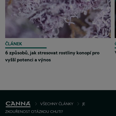
ČLÁNEK
6 způsobů, jak stresovat rostliny konopí pro
vyšší potenci a výnos
BREADCRUMB
VŠECHNY ČLÁNKY
JE
ZKOUŘENOST OTÁZKOU CHUTI?