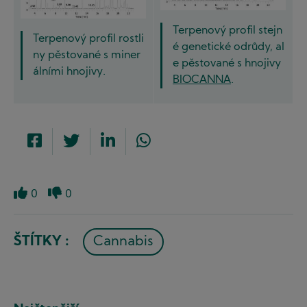
Terpenový profil stejn
Terpenový profil rostli
é genetické odrůdy, al
ny pěstované s miner
e pěstované s hnojivy
álními hnojivy.
BIOCANNA
.
0
0
Like
Dislike
ŠTÍTKY :
Cannabis