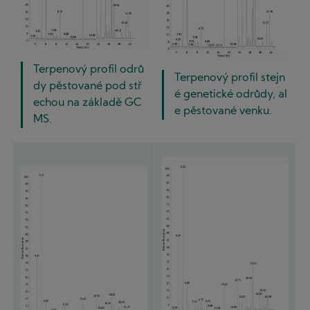
Terpenový profil odrů
Terpenový profil stejn
dy pěstované pod stř
é genetické odrůdy, al
echou na základě GC
e pěstované venku.
MS.
I
I
m
m
a
a
g
g
e
e