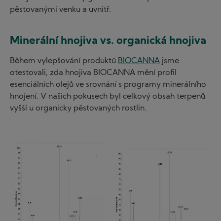
pěstovanými venku a uvnitř.
Minerální hnojiva vs. organická hnojiva
Během vylepšování produktů
BIOCANNA
jsme
otestovali, zda hnojiva BIOCANNA mění profil
esenciálních olejů ve srovnání s programy minerálního
hnojení. V našich pokusech byl celkový obsah terpenů
vyšší u organicky pěstovaných rostlin.
I
I
m
m
a
a
g
g
e
e