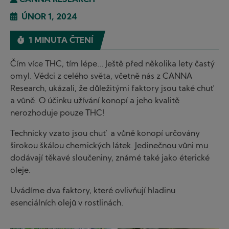
CANNA RESEARCH
ÚNOR 1, 2024
1 MINUTA ČTENÍ
Čím více THC, tím lépe... Ještě před několika lety častý
omyl. Vědci z celého světa, včetně nás z CANNA
Research, ukázali, že důležitými faktory jsou také chuť
a vůně. O účinku užívání konopí a jeho kvalitě
nerozhoduje pouze THC!
Technicky vzato jsou chuť a vůně konopí určovány
širokou škálou chemických látek. Jedinečnou vůni mu
dodávají těkavé sloučeniny, známé také jako éterické
oleje.
Uvádíme dva faktory, které ovlivňují hladinu
esenciálních olejů v rostlinách.