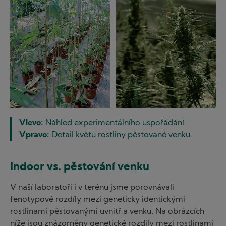
Image
Vlevo:
Náhled experimentálního uspořádání.
Vpravo:
Detail květu rostliny pěstované venku.
Indoor vs. pěstování venku
V naší laboratoři i v terénu jsme porovnávali
fenotypové rozdíly mezi geneticky identickými
rostlinami pěstovanými uvnitř a venku. Na obrázcích
níže jsou znázorněny genetické rozdíly mezi rostlinami