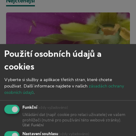
Nejčtenější
Použití osobních údajů a
cookies
Vyberte si služby a aplikace třetích stran, které chcete
používat.
Další informace najdete v našich
zásadách ochrany
osobních údajů
.
ŠKŮDCI & CHOROBY
Třásněnky – nenápadný zabiják úrody
Funkční
(vždy vyžadováno)
Ukládání dat (např. cookie pro relaci uživatele) ve vašem
prohlížeči (nutné pro používání této webové stránky).
Účel
:
Funkční
Nastavení souhlasu
(vždy vyžadováno)